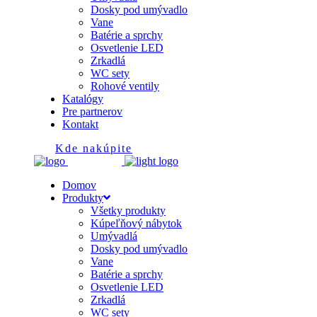
Dosky pod umývadlo
Vane
Batérie a sprchy
Osvetlenie LED
Zrkadlá
WC sety
Rohové ventily
Katalógy
Pre partnerov
Kontakt
Kde nakúpite
Domov
Produkty
Všetky produkty
Kúpeľňový nábytok
Umývadlá
Dosky pod umývadlo
Vane
Batérie a sprchy
Osvetlenie LED
Zrkadlá
WC sety