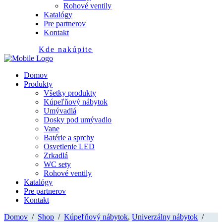
Rohové ventily
Katalógy
Pre partnerov
Kontakt
Kde nakúpite
Domov
Produkty
Všetky produkty
Kúpeľňový nábytok
Umývadlá
Dosky pod umývadlo
Vane
Batérie a sprchy
Osvetlenie LED
Zrkadlá
WC sety
Rohové ventily
Katalógy
Pre partnerov
Kontakt
Domov
/
Shop
/
Kúpeľňový nábytok
,
Univerzálny nábytok
/