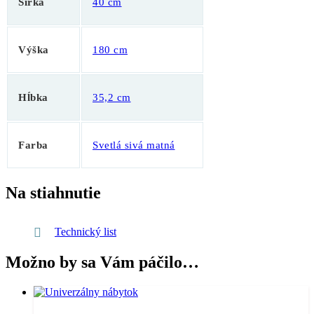
Šírka
40 cm
Výška
180 cm
Hĺbka
35,2 cm
Farba
Svetlá sivá matná
Na stiahnutie
Technický list
Možno by sa Vám páčilo…